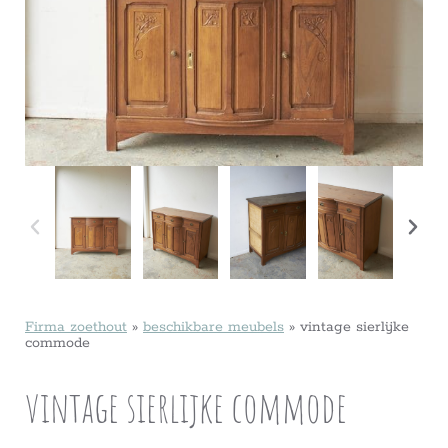
Firma zoethout
»
beschikbare meubels
»
vintage sierlijke
commode
vintage sierlijke commode