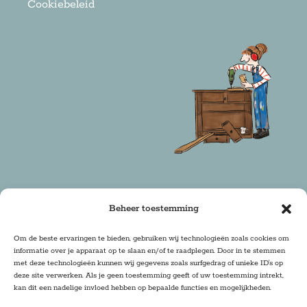
Cookiebeleid
Beheer toestemming
Copyright 2025 Firma Zoethout | Design & Realisatie:
Om de beste ervaringen te bieden, gebruiken wij technologieën zoals cookies om
informatie over je apparaat op te slaan en/of te raadplegen. Door in te stemmen
DRwebdesign
met deze technologieën kunnen wij gegevens zoals surfgedrag of unieke ID's op
deze site verwerken. Als je geen toestemming geeft of uw toestemming intrekt,
kan dit een nadelige invloed hebben op bepaalde functies en mogelijkheden.