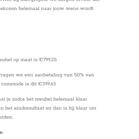
tgekozen helemaal naar jouw wens wordt
eubel op maat is €799,25
vragen we een aanbetaling van 50% van
e commode is dit €399,63
al je zodra het meubel helemaal klaar
an het eindresultaat en dan is hij klaar om
orden.
en