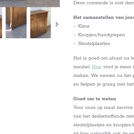
Deze commode is niet dem
Het samenstellen van jo
– Kleur
– Knopjes/handgrepen
– Sleutelplaatjes
Het is goed om alvast na t
meubel.
Hier
vind je meer i
maken. We nemen na het pl
en helpen je graag met he
Goed om te weten
Voor onze op maat service
van het desbetreffende meub
sleutelplaatjes en knopjes
zit hier natuurlijk ook de 