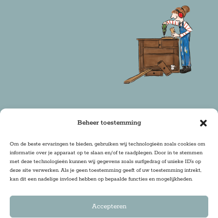
Beheer toestemming
Copyright 2025 Firma Zoethout | Design & Realisatie:
Om de beste ervaringen te bieden, gebruiken wij technologieën zoals cookies om
informatie over je apparaat op te slaan en/of te raadplegen. Door in te stemmen
DRwebdesign
met deze technologieën kunnen wij gegevens zoals surfgedrag of unieke ID's op
deze site verwerken. Als je geen toestemming geeft of uw toestemming intrekt,
kan dit een nadelige invloed hebben op bepaalde functies en mogelijkheden.
Accepteren