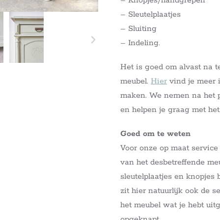
– Knopjes/handgrepen
– Sleutelplaatjes
– Sluiting
– Indeling.
Het is goed om alvast na t
meubel.
Hier
vind je meer i
maken. We nemen na het pl
en helpen je graag met he
Goed om te weten
Voor onze op maat service
van het desbetreffende meub
sleutelplaatjes en knopjes
zit hier natuurlijk ook de 
het meubel wat je hebt ui
opgeknapt.