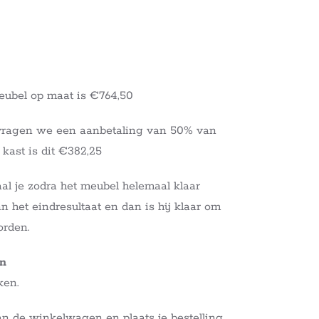
eubel op maat is €764,50
vragen we een aanbetaling van 50% van
 kast is dit €382,25
al je zodra het meubel helemaal klaar
an het eindresultaat en dan is hij klaar om
orden.
en
ken.
 de winkelwagen en plaats je bestelling.