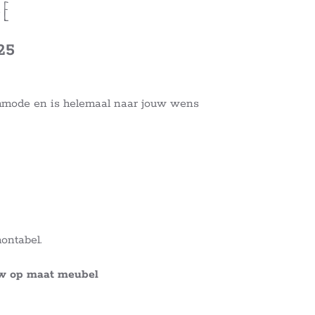
e
25
ommode en is helemaal naar jouw wens
ontabel.
uw op maat meubel