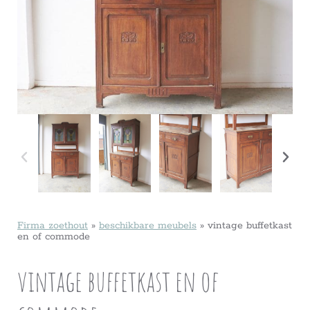
Firma zoethout
»
beschikbare meubels
»
vintage buffetkast
en of commode
vintage buffetkast en of