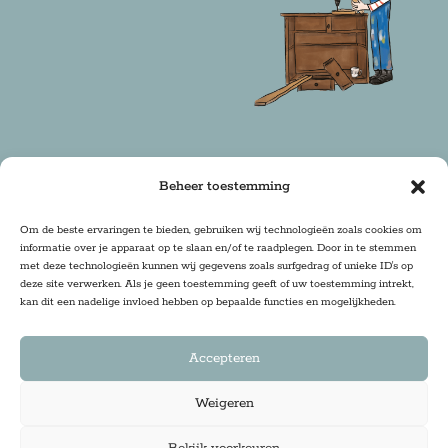
Beheer toestemming
Copyright 2025 Firma Zoethout | Design & Realisatie:
Om de beste ervaringen te bieden, gebruiken wij technologieën zoals cookies om
informatie over je apparaat op te slaan en/of te raadplegen. Door in te stemmen
DRwebdesign
met deze technologieën kunnen wij gegevens zoals surfgedrag of unieke ID's op
deze site verwerken. Als je geen toestemming geeft of uw toestemming intrekt,
kan dit een nadelige invloed hebben op bepaalde functies en mogelijkheden.
Accepteren
Weigeren