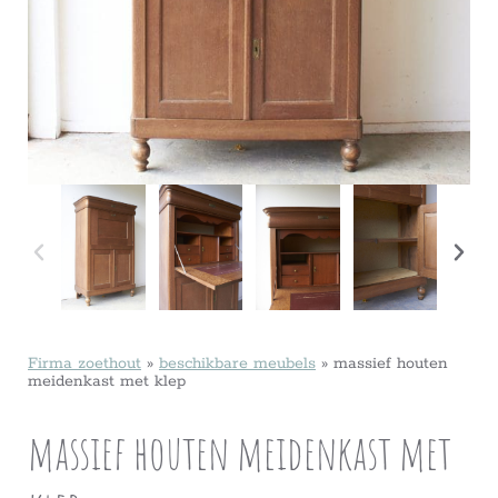
Firma zoethout
»
beschikbare meubels
»
massief houten
meidenkast met klep
massief houten meidenkast met