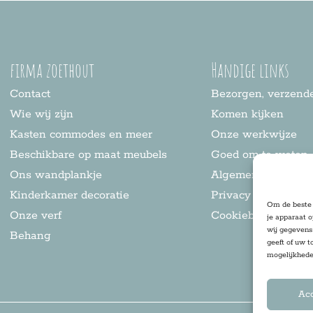
firma zoethout
Handige links
Contact
Bezorgen, verzende
Wie wij zijn
Komen kijken
Kasten commodes en meer
Onze werkwijze
Beschikbare op maat meubels
Goed om te weten
Ons wandplankje
Algemene voorwaa
Kinderkamer decoratie
Privacy statement
Om de beste 
Onze verf
Cookiebeleid
je apparaat 
wij gegevens 
Behang
geeft of uw t
mogelijkhede
Ac