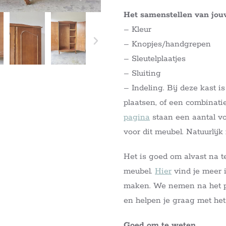
Het samenstellen van jo
– Kleur
– Knopjes/handgrepen
– Sleutelplaatjes
– Sluiting
– Indeling. Bij deze kast i
plaatsen, of een combinat
pagina
staan een aantal vo
voor dit meubel. Natuurlij
Het is goed om alvast na t
meubel.
Hier
vind je meer i
maken. We nemen na het pl
en helpen je graag met he
Goed om te weten