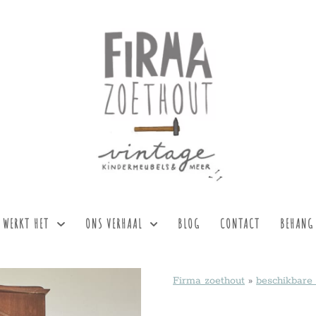
 WERKT HET
ONS VERHAAL
BLOG
CONTACT
BEHANG
Firma zoethout
»
beschikbare