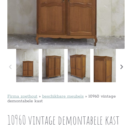
Firma zoethout
»
beschikbare meubels
»
10960 vintage
demontabele kast
10960 vintage demontabele kast