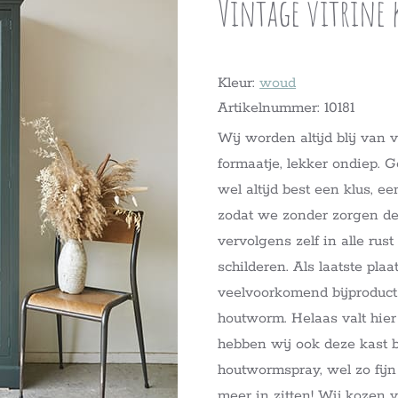
Vintage vitrine 
Kleur:
woud
Artikelnummer: 10181
Wij worden altijd blij van 
formaatje, lekker ondiep. G
wel altijd best een klus, ee
zodat we zonder zorgen de
vervolgens zelf in alle ru
schilderen. Als laatste pla
veelvoorkomend bijproduct
houtworm. Helaas valt hie
hebben wij ook deze kast b
houtwormspray, wel zo fijn
meer in zitten! Wij kozen