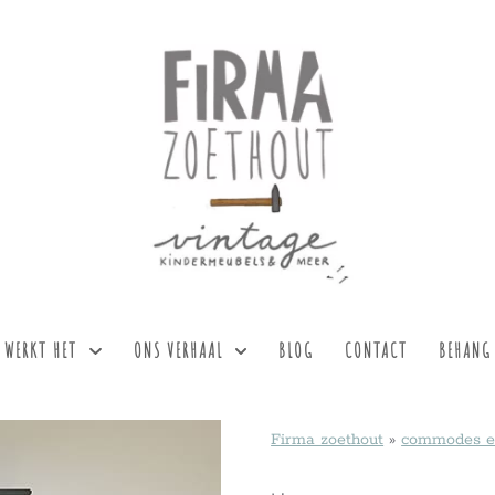
 WERKT HET
ONS VERHAAL
BLOG
CONTACT
BEHANG
Firma zoethout
»
commodes e