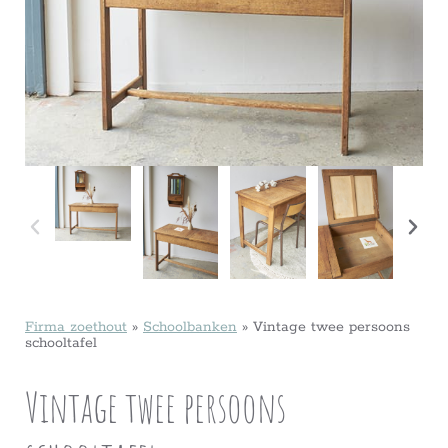
Firma zoethout
»
Schoolbanken
»
Vintage twee persoons
schooltafel
Vintage twee persoons