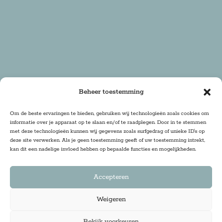
Beheer toestemming
Om de beste ervaringen te bieden, gebruiken wij technologieën zoals cookies om
informatie over je apparaat op te slaan en/of te raadplegen. Door in te stemmen
met deze technologieën kunnen wij gegevens zoals surfgedrag of unieke ID's op
deze site verwerken. Als je geen toestemming geeft of uw toestemming intrekt,
kan dit een nadelige invloed hebben op bepaalde functies en mogelijkheden.
Accepteren
Weigeren
Copyright 2025 Firma Zoethout | Design & Realisatie:
Bekijk voorkeuren