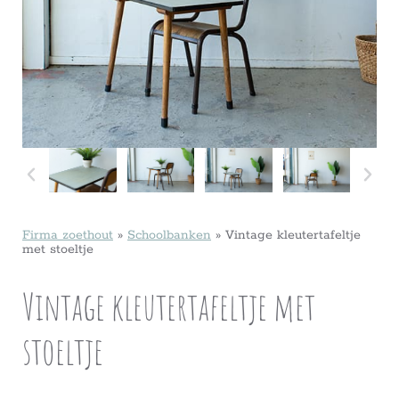
Firma zoethout
»
Schoolbanken
»
Vintage kleutertafeltje
met stoeltje
Vintage kleutertafeltje met
stoeltje