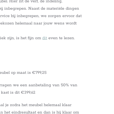
el. Hier zit de verf, de indeling,
 bij inbegrepen. Naast de materiële dingen
service bij inbegrepen, we zorgen ervoor dat
tgekozen helemaal naar jouw wens wordt
k zijn, is het fijn om
dit
even te lezen.
eubel op maat is €799,25
vragen we een aanbetaling van 50% van
 kast is dit €399,62
al je zodra het meubel helemaal klaar
an het eindresultaat en dan is hij klaar om