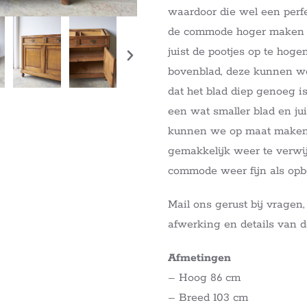
waardoor die wel een per
de commode hoger maken do
juist de pootjes op te hog
bovenblad, deze kunnen w
dat het blad diep genoeg i
een wat smaller blad en ju
kunnen we op maat maken v
gemakkelijk weer te verwij
commode weer fijn als opbe
Mail ons gerust bij vrage
afwerking en details van d
Afmetingen
– Hoog 86 cm
– Breed 103 cm