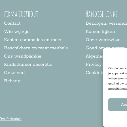
firma zoethout
Handige links
Contact
Bezorgen, verzende
Wie wij zijn
Komen kijken
Kasten commodes en meer
Onze werkwijze
Beschikbare op maat meubels
Goed om te weten
Ons wandplankje
Algemene voorwaa
Kinderkamer decoratie
Privacy statement
Om de beste 
Onze verf
Cookiebeleid
je apparaat 
wij gegevens 
Behang
geeft of uw t
mogelijkhede
Ac
Rwebdesign