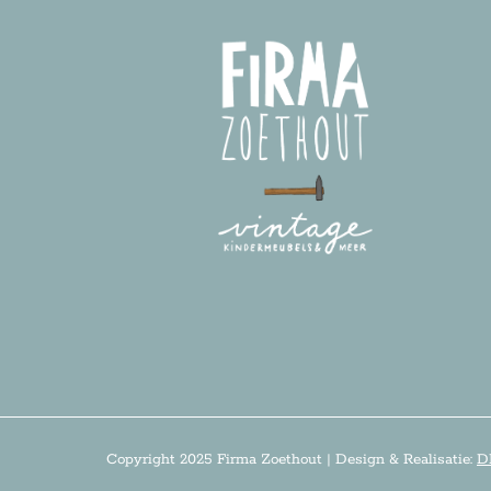
Copyright 2025 Firma Zoethout | Design & Realisatie:
D