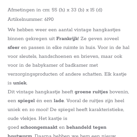
Afmetingen in cm: 55 (h) x 33 (b) x 15 (d)
Artikelnummer: 6190
We hebben weer een aantal vintage hangkastjes
binnen gekregen uit
Frankrijk
! Ze geven zoveel
sfeer
en passen in elke ruimte in huis. Voor in de hal
voor sleutels, handschoenen en brieven, maar ook
voor in de babykamer of badkamer met
verzorgingsproducten of andere schatten. Elk kastje
is
uniek.
Dit vintage hangkastje heeft
groene ruitjes
bovenin,
een
spiegel
én een
lade
. Vooral de ruitjes zijn heel
uniek en zo mooi! De spiegel heeft karakteristieke,
oude vlekjes. Het kastje is
goed
schoongemaakt
en
behandeld tegen
houtworm
. Daarna hebben we hem een nieuw