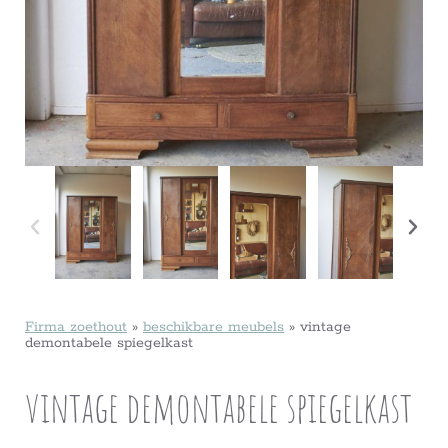
Firma zoethout
»
beschikbare meubels
»
vintage
demontabele spiegelkast
vintage demontabele spiegelkast