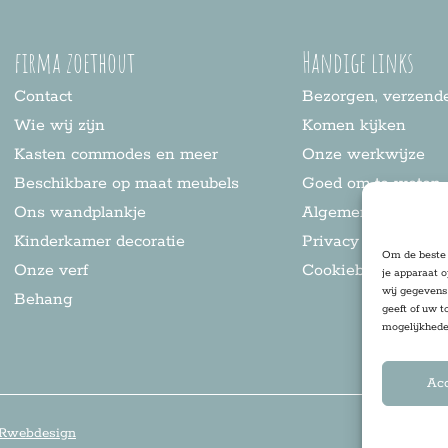
firma zoethout
Handige links
Contact
Bezorgen, verzende
Wie wij zijn
Komen kijken
Kasten commodes en meer
Onze werkwijze
Beschikbare op maat meubels
Goed om te weten
Ons wandplankje
Algemene voorwaa
Kinderkamer decoratie
Privacy statement
Om de beste 
Onze verf
Cookiebeleid
je apparaat 
wij gegevens 
Behang
geeft of uw t
mogelijkhede
Ac
Rwebdesign