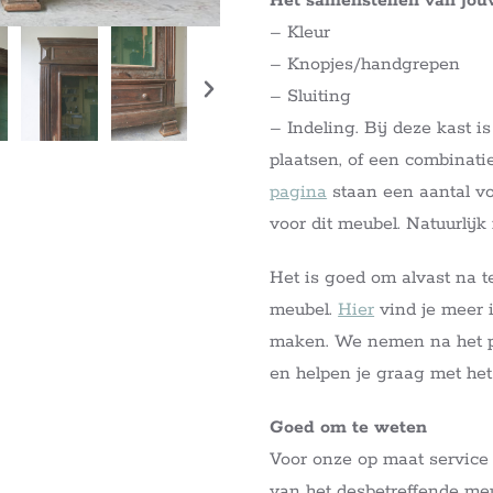
Het samenstellen van jo
– Kleur
– Knopjes/handgrepen
– Sluiting
– Indeling. Bij deze kast i
plaatsen, of een combinat
pagina
staan een aantal vo
voor dit meubel. Natuurlij
Het is goed om alvast na t
meubel.
Hier
vind je meer i
maken. We nemen na het pl
en helpen je graag met he
Goed om te weten
Voor onze op maat service
van het desbetreffende meub