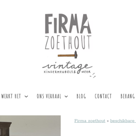
 WERKT HET
ONS VERHAAL
BLOG
CONTACT
BEHANG
Firma zoethout
»
beschikbare