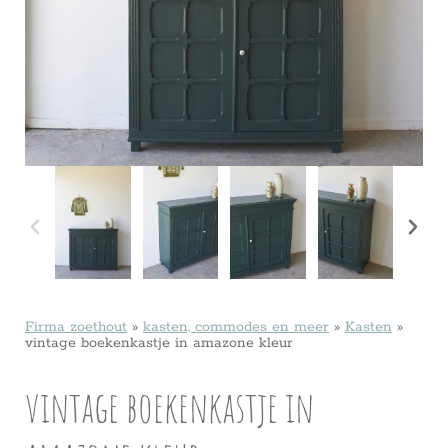
Firma zoethout
»
kasten, commodes en meer
»
Kasten
»
vintage boekenkastje in amazone kleur
vintage boekenkastje in