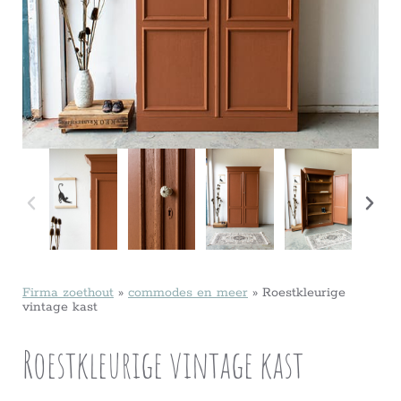
Firma zoethout
»
commodes en meer
»
Roestkleurige
vintage kast
Roestkleurige vintage kast