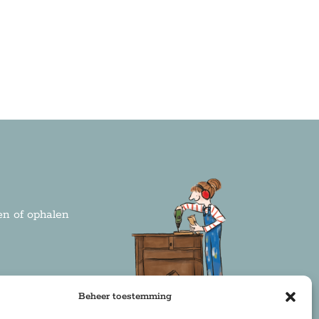
n of ophalen
rden
Beheer toestemming