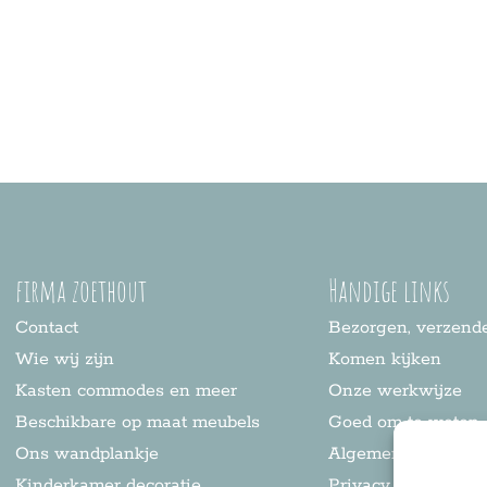
firma zoethout
Handige links
Contact
Bezorgen, verzende
Wie wij zijn
Komen kijken
Kasten commodes en meer
Onze werkwijze
Beschikbare op maat meubels
Goed om te weten
Ons wandplankje
Algemene voorwaa
Kinderkamer decoratie
Privacy statement