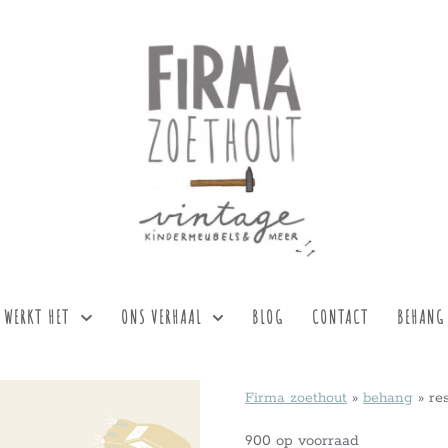
 WERKT HET
ONS VERHAAL
BLOG
CONTACT
BEHANG
Firma zoethout
»
behang
»
re
900 op voorraad