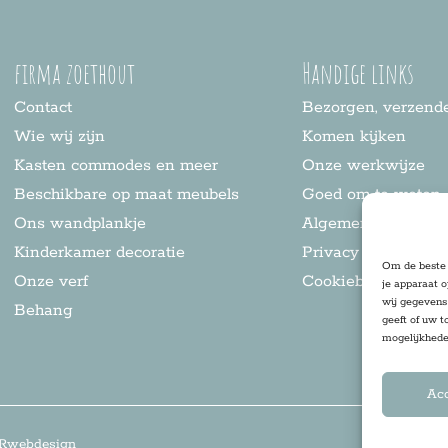
firma zoethout
Handige links
Contact
Bezorgen, verzende
Wie wij zijn
Komen kijken
Kasten commodes en meer
Onze werkwijze
Beschikbare op maat meubels
Goed om te weten
Ons wandplankje
Algemene voorwaa
Kinderkamer decoratie
Privacy statement
Om de beste 
Onze verf
Cookiebeleid
je apparaat 
wij gegevens 
Behang
geeft of uw t
mogelijkhede
Ac
Rwebdesign