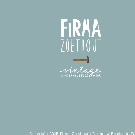
Copyright 2025 Firma Zoethout | Design & Realisatie:
D