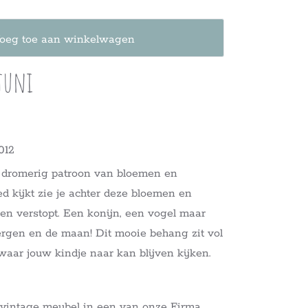
oeg toe aan winkelwagen
juni
012
n dromerig patroon van bloemen en
ed kijkt zie je achter deze bloemen en
ren verstopt. Een konijn, een vogel maar
ergen en de maan! Dit mooie behang zit vol
aar jouw kindje naar kan blijven kijken.
vintage meubel in een van onze Firma