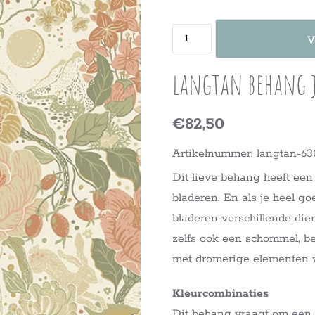
V
langtan behang 
€82,50
Artikelnummer: langtan-63
Dit lieve behang heeft ee
bladeren. En als je heel go
bladeren verschillende die
zelfs ook een schommel, b
met dromerige elementen w
Kleurcombinaties
Dit behang vraagt om een 