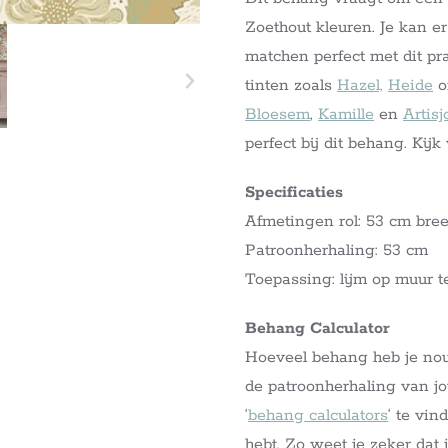
Zoethout kleuren. Je kan e
matchen perfect met dit pr
tinten zoals
Hazel,
Heide
o
Bloesem
,
Kamille
en
Artisj
perfect bij dit behang. Kij
Specificaties
Afmetingen rol: 53 cm bree
Patroonherhaling: 53 cm
Toepassing: lijm op muur t
Behang Calculator
Hoeveel behang heb je nou 
de patroonherhaling van j
‘
behang calculators
‘ te vin
hebt. Zo weet je zeker dat