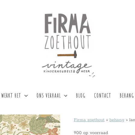
 WERKT HET
ONS VERHAAL
BLOG
CONTACT
BEHANG
Firma zoethout
»
behang
»
la
900 op voorraad