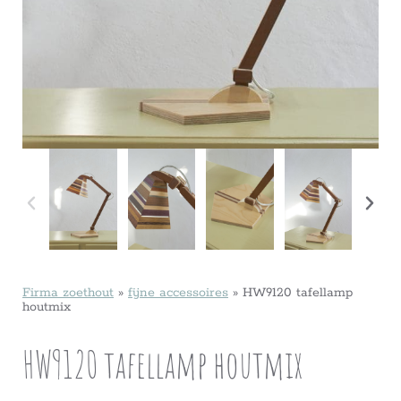
Firma zoethout
»
fijne accessoires
»
HW9120 tafellamp
houtmix
HW9120 tafellamp houtmix