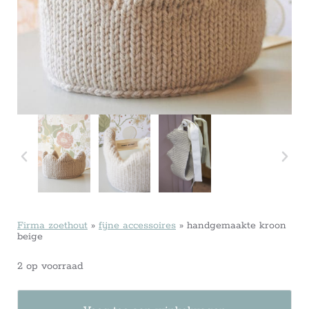
Firma zoethout
»
fijne accessoires
»
handgemaakte kroon
beige
2 op voorraad