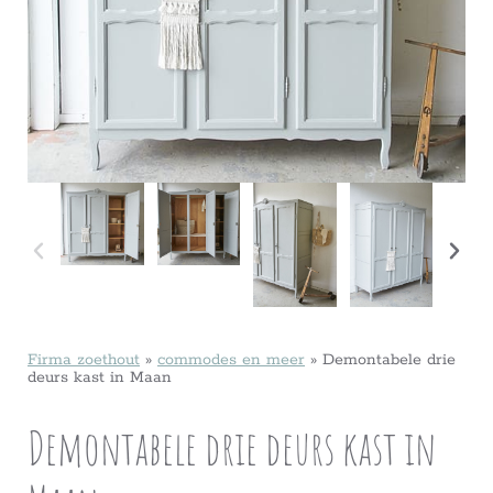
Firma zoethout
»
commodes en meer
»
Demontabele drie
deurs kast in Maan
Demontabele drie deurs kast in