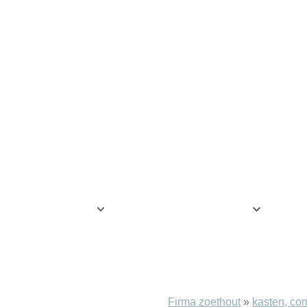
EL OP MAAT
HOE WERKT HET
ON
CONTACT
BEHANG
Firma zoethout
»
kasten, c