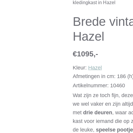
kledingkast in Hazel
Brede vint
Hazel
€
1095,-
Kleur:
Hazel
Afmetingen in cm: 186 (h)
Artikelnummer: 10460
Wat zijn ze toch fijn, dez
we wel vaker en zijn alti
met
drie deuren
, waar a
kast voor iemand die op 
de leuke,
speelse pootj