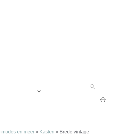
S VERHAAL
BLOG
ommodes en meer
»
Kasten
»
Brede vintage