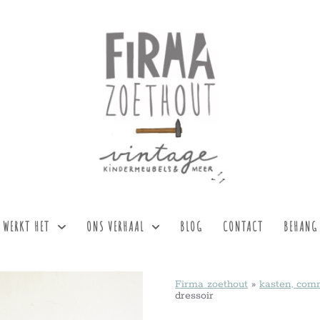
 WERKT HET
ONS VERHAAL
BLOG
CONTACT
BEHANG
Firma zoethout
»
kasten, co
dressoir