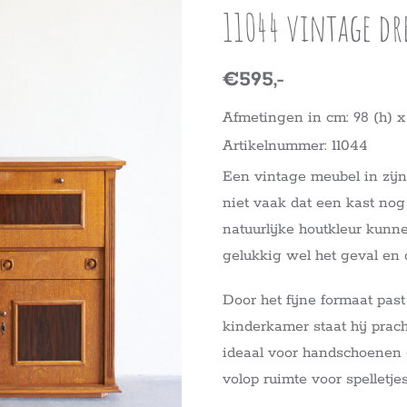
11044 vintage dr
€595,-
Afmetingen in cm: 98 (h) x 1
Artikelnummer: 11044
Een vintage meubel in zijn
niet vaak dat een kast nog 
natuurlijke houtkleur kunn
gelukkig wel het geval en d
Door het fijne formaat past
kinderkamer staat hij prach
ideaal voor handschoenen e
volop ruimte voor spelletje