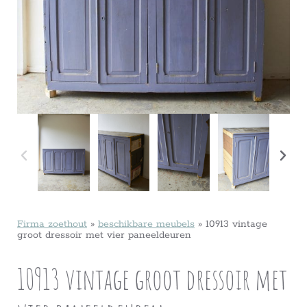
Firma zoethout
»
beschikbare meubels
»
10913 vintage
groot dressoir met vier paneeldeuren
10913 vintage groot dressoir met