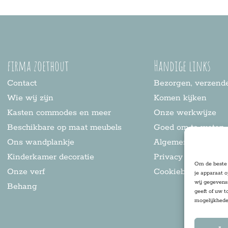
firma zoethout
Handige links
Contact
Bezorgen, verzende
Wie wij zijn
Komen kijken
Kasten commodes en meer
Onze werkwijze
Beschikbare op maat meubels
Goed om te weten
Ons wandplankje
Algemene voorwaa
Kinderkamer decoratie
Privacy statement
Om de beste 
Onze verf
Cookiebeleid
je apparaat 
wij gegevens 
Behang
geeft of uw t
mogelijkhede