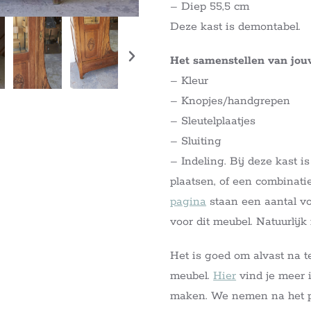
– Diep 55,5 cm
Deze kast is demontabel.
Het samenstellen van jo
– Kleur
– Knopjes/handgrepen
– Sleutelplaatjes
– Sluiting
– Indeling. Bij deze kast i
plaatsen, of een combinat
pagina
staan een aantal vo
voor dit meubel. Natuurlij
Het is goed om alvast na t
meubel.
Hier
vind je meer i
maken. We nemen na het pl