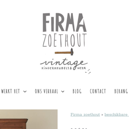
 WERKT HET
ONS VERHAAL
BLOG
CONTACT
BEHANG
Firma zoethout
»
beschikbare