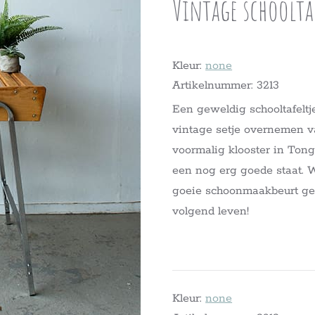
Vintage schoolta
Kleur:
none
Artikelnummer: 3213
Een geweldig schooltafeltj
vintage setje overnemen v
voormalig klooster in Tonge
een nog erg goede staat. 
goeie schoonmaakbeurt geg
volgend leven!
Kleur:
none