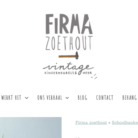
 WERKT HET
ONS VERHAAL
BLOG
CONTACT
BEHANG
Firma zoethout
»
Schoolbank