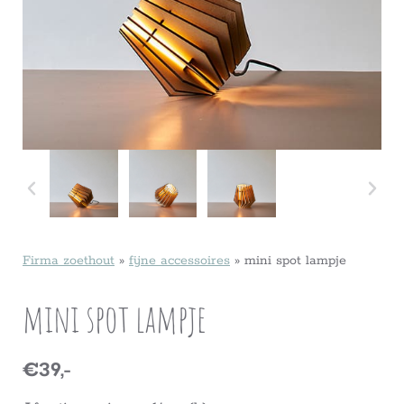
Firma zoethout
»
fijne accessoires
»
mini spot lampje
mini spot lampje
€39,-