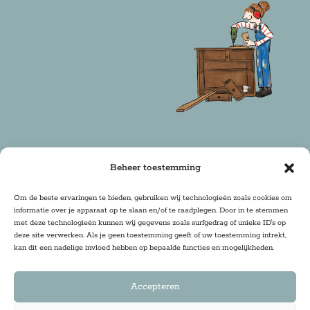
Beheer toestemming
Copyright 2025 Firma Zoethout | Design & Realisatie:
Om de beste ervaringen te bieden, gebruiken wij technologieën zoals cookies om
informatie over je apparaat op te slaan en/of te raadplegen. Door in te stemmen
DRwebdesign
met deze technologieën kunnen wij gegevens zoals surfgedrag of unieke ID's op
deze site verwerken. Als je geen toestemming geeft of uw toestemming intrekt,
kan dit een nadelige invloed hebben op bepaalde functies en mogelijkheden.
Accepteren